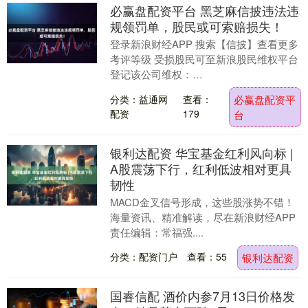
必赢盘配资平台 黑芝麻信披违法违
规领罚单，股民或可索赔损失！
登录新浪财经APP 搜索【信披】查看更多
考评等级 受损股民可至新浪股民维权平台
登记该公司维权：
http://wq.finance.sina.com.cn/ 关注....
分类：益通网
查看：
必赢盘配资平
配资
179
台
银利达配资 华宝基金红利风向标 |
A股震荡下行，红利低波相对更具
韧性
MACD金叉信号形成，这些股涨势不错！
海量资讯、精准解读，尽在新浪财经APP
责任编辑：常福强....
分类：配资门户
查看：55
银利达配资
国睿信配 酒价内参7月13日价格发