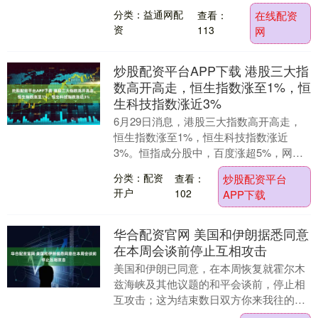
压，回落至约4060美元/盎司附近，延续
分类：益通网配
查看：
在线配资
此....
资
113
网
炒股配资平台APP下载 港股三大指
数高开高走，恒生指数涨至1%，恒
生科技指数涨近3%
6月29日消息，港股三大指数高开高走，
恒生指数涨至1%，恒生科技指数涨近
3%。恒指成分股中，百度涨超5%，网
易、美团、携程涨超4%，阿里巴巴、中芯
分类：配资
查看：
炒股配资平台
国际、京东涨超....
开户
102
APP下载
华合配资官网 美国和伊朗据悉同意
在本周会谈前停止互相攻击
美国和伊朗已同意，在本周恢复就霍尔木
兹海峡及其他议题的和平会谈前，停止相
互攻击；这为结束数日双方你来我往的攻
击铺平了道路，之前一度脆弱的停火面临