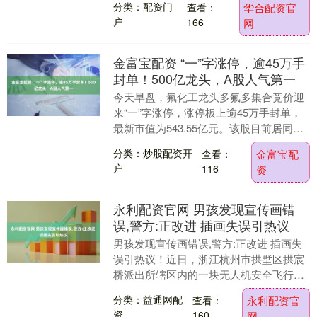
分类：配资门
查看：
华合配资官
考验。 一位不愿....
户
166
网
金富宝配资 “一”字涨停，逾45万手
封单！500亿龙头，A股人气第一
今天早盘，氟化工龙头多氟多集合竞价迎
来“一”字涨停，涨停板上逾45万手封单，
最新市值为543.55亿元。该股目前居同花
顺A股人气排行榜第一。 在最新发布的投
分类：炒股配资开
查看：
金富宝配
资者....
户
116
资
永利配资官网 男孩发现宣传画错
误,警方:正改进 插画失误引热议
男孩发现宣传画错误,警方:正改进 插画失
误引热议！近日，浙江杭州市拱墅区拱宸
桥派出所辖区内的一块无人机安全飞行宣
传展板引起了关注。一位七岁的孩子指
分类：益通网配
查看：
永利配资官
出，画面中操控....
资
160
网