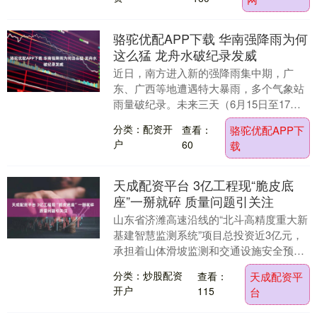
骆驼优配APP下载 华南强降雨为何
这么猛 龙舟水破纪录发威
近日，南方进入新的强降雨集中期，广
东、广西等地遭遇特大暴雨，多个气象站
雨量破纪录。未来三天（6月15日至17
日），华南一带强降雨仍将频发，18日起
分类：配资开
查看：
骆驼优配APP下
南方主雨带将明....
户
60
载
天成配资平台 3亿工程现“脆皮底
座”一掰就碎 质量问题引关注
山东省济潍高速沿线的“北斗高精度重大新
基建智慧监测系统”项目总投资近3亿元，
承担着山体滑坡监测和交通设施安全预警
的重要任务。然而，举报者刘先生在施工
分类：炒股配资
查看：
天成配资平
现场发现了令....
开户
115
台