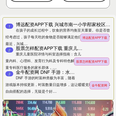
博远配资APP下载 兴城市南一小学邴家校区第8周食谱（10月20日
1
在孩子的成长过程中，饮食的营养均衡至关重要。你是否曾
经考虑过，孩子每天吃的食物是否能够满足他们的生长发育需求？
博远配资APP下载
最近，兴城....
股票怎样配资APP下载 重庆儿童医院详情与科室选择指南：含儿童内科、心理科、发育行为科及专科特色解析
2
重庆儿童医院详情与科室选择指南：含儿
童内科、心理科、发育行为科及专科特色解析 在重庆地区寻求儿
股票怎样配资APP下载
童专科医疗服务的家长群体，....
金牛配资网 DNF 手游：水龙光环走红，玩家追捧热度高
3
DNF 手游的时装种类极为丰富，随着
游戏版本持续更新，时装数量日益增多，这让暖暖党玩家能有更多
金牛配资网
自由搭配的选择，无疑是个好....