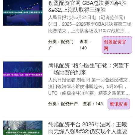
创盈配资官网 CBA总决赛7场4胜
&#32;上海队取得三连胜
人民日报北京5月31日电（记者范佳元）
31日，2025—2026赛季CBA总决赛第三场
比赛结束，上海队客场以110∶77战胜浙江
广厦队，将系列赛领先优势扩大至3....
分类：配资门
查看：
创盈配资官
户
140
网
鹰讯配资 “格斗医生”石铭：渴望下
一场比赛的到来
人民日报记者 刘硕阳 第一回合还没结束，
澳门银河综艺馆便沸腾起来。5月29日，
UFC（终极格斗冠军赛）精英之路第五季
比赛在中国澳门进行。当晚女子草量级的
分类：配资开户
查看：145
鹰讯配资
头条主赛....
纯旭配资平台 2026年法网：王曦
雨无缘八强&#32;仍实现个人重要