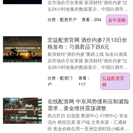
实市场价尽在掌握 新浪财经“酒价内参”过
去24小时收集的数据显示，中国白酒市场
主要大单品的终端零售均价7月13日整体
分类：配资开户
查看：204
金牛策略
低位....
宏益配资官网 酒价内参7月13日价
格发布：习酒君品下跌6元
新浪财经“酒价内参”重磅上线 知名白酒真
实市场价尽在掌握 新浪财经“酒价内参”过
去24小时收集的数据显示，中国白酒市场
主要大单品的终端零售均价7月13日整体
分类：配资门
查看：
弘益配资官
低位....
户
117
网
在线配资网 中东局势缓和压制避险
需求，黄金维持震荡调整
热点栏目 自选股 数据中心 行情中心 资金
流向 模拟交易 客户端 文章来源：汇通财
经 黄金价格在周一亚洲交易时段小幅承