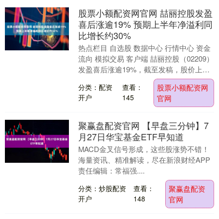
股票小额配资网官网 喆丽控股发盈
喜后涨逾19% 预期上半年净溢利同
比增长约30%
热点栏目 自选股 数据中心 行情中心 资金
流向 模拟交易 客户端 喆丽控股（02209）
发盈喜后涨逾19%，截至发稿，股价上涨
18.77%，现报3.29港元，成....
分类：配资
查看：
股票小额配资网
开户
145
官网
聚赢盘配资官网 【早盘三分钟】7
月27日华宝基金ETF早知道
MACD金叉信号形成，这些股涨势不错！
海量资讯、精准解读，尽在新浪财经APP
责任编辑：常福强....
分类：炒股配资
查看：
聚赢盘配资
开户
148
官网