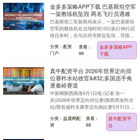
金多多策略APP下载 巴基斯坦空军
一架教练机坠毁 两名飞行员遇难
巴基斯坦三军新闻局表示，一架巴基斯坦
空军的教练机在当地时间15日执行例行训
练任务时，在马尔丹市附近坠毁，导致机
上两名飞行员不幸遇难。这两名飞行员分
分类：配资
查看：
金多多策略APP
别来自巴基斯坦....
门户
99
下载
真牛配资平台 2026年世界定向排
位赛柞水站收官&#32;多国选手角
逐秦岭赛道
中新网陕西商洛6月1日电 (记者 张一
辰)2026年世界定向排位赛(陕西商洛柞水
站)暨首届柞水康养定向跑比赛5月31日在
牛背梁国家森林公园收官。来自13个国家
分类：益通网配
查看：
真牛配资平
和....
资
68
台