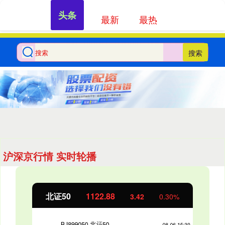
头条
最新
最热
搜索
沪深京行情 实时轮播
北证50
1122.88
3.42
0.30%